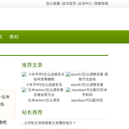
加入收藏
|
设为首页
|
会员中心
|
我要投稿
院
教程
推荐文章
小米手环6怎么连接音乐
airpods3怎么调整音量
一起来
红米airdots3怎么调音
airpodspro可以配对安
锻炼
站长推荐
看吧
公司软文营销需要注意哪些地方？