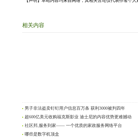
【声明】本站内容均来自网络，其相关言论仅代表作者个人
相关内容
男子非法盗卖钉钉用户信息百万条 获利3000被判四年
超600亿美元收购福克斯影业 迪士尼的内容优势更难撼动
社区邦,服务到家—— 一个优质的家政服务网络平台
哪些是数字机顶盒