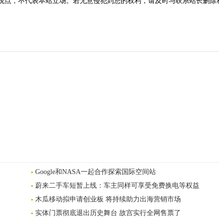
观点，不代表本站立场。若无意侵犯到您的权利，请及时与联系站长删除
Google和NASA一起合作探索国际空间站
蔚来二手车短暂上线：车主同样可享受免费换电等权益
木瓜移动拟申请创业板 将持续助力出海营销市场
实体门票彻底退出历史舞台 故宫实行全网售票了