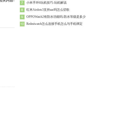
相关内容!
小米手环6玩机技巧-玩机解说
红米Airdots3支持aac吗怎么切歌
OPPOWatch2有防水功能吗-防水等级是多少
Redmiwatch怎么连接手机怎么与手机绑定