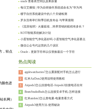
oracle 查看表空间以及剩余量
每日艾播报 | 华为自研操作系统或命名为“华为鸿
楼宇自控系统建设中的八个关键检测
罗永浩将举行秋季旧机发布会 与苹果撞期
《流浪地球》火爆延续，跨界营销的航程有多长？
KOTI智能系统解决计划
小蛋智能空气净化器好吗 小蛋智能空气净化器要点
微信公众号代运营的几个误区
)下方，轻点
Oracle – 更新字符串以仅替换最后一个字符
热点阅读
applewatchseries7怎么重新配对手机怎么进行
红米AirDots2使用说明使用教程
的颜色进
Airpods3怎么挂接电话-Airpods3挂接电话在何
BeatsStudioBuds怎么连接安卓手机-怎样连接
红米airdots3怎么查电量-电量查看方式
站长网）
Airpods3使用方法-使用秘诀