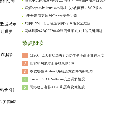
解读中美执法及网络安全对话 95%钓鱼网站来自境外
者和防御
详解phpstudy linux web面板（小皮面板）V0.2版本
5步开走 有效应对企业云安全问题
您的DNS日志已经显示的5个网络安全难题
些数据揭示
网络风险成为2022年全球商业领域关注的关键问题
，让世界
热点阅读
网诈骗者
CISO、CTO和CIO的全力协作是提高企业信息安
真实的网络攻击路径实例分析
谷歌增强 Android 系统恶意软件防御能力
Cisco IOS XE Software安全漏洞情况
网络攻击者将AIGC和恶意软件集成
站长网）
相关内容!