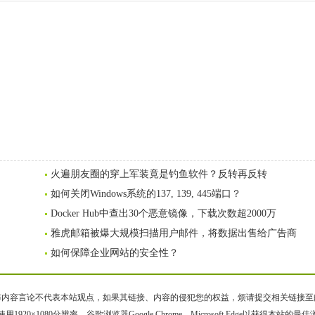
火遍朋友圈的穿上军装竟是钓鱼软件？反转再反转
如何关闭Windows系统的137, 139, 445端口？
Docker Hub中查出30个恶意镜像，下载次数超2000万
雅虎邮箱被爆大规模扫描用户邮件，将数据出售给广告商
如何保障企业网站的安全性？
容言论不代表本站观点，如果其链接、内容的侵犯您的权益，烦请提交相关链接至邮箱bqsm
用1920×1080分辨率、谷歌浏览器Google Chrome、Microsoft Edge以获得本站的最