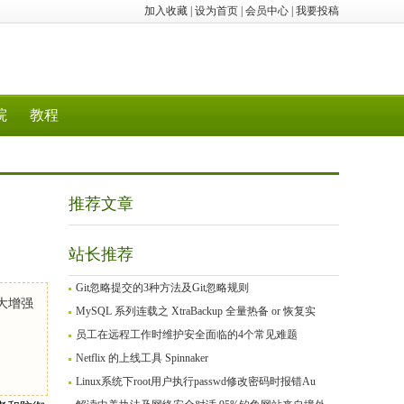
加入收藏
|
设为首页
|
会员中心
|
我要投稿
院
教程
推荐文章
站长推荐
Git忽略提交的3种方法及Git忽略规则
大增强
MySQL 系列连载之 XtraBackup 全量热备 or 恢复实
员工在远程工作时维护安全面临的4个常见难题
Netflix 的上线工具 Spinnaker
Linux系统下root用户执行passwd修改密码时报错Au