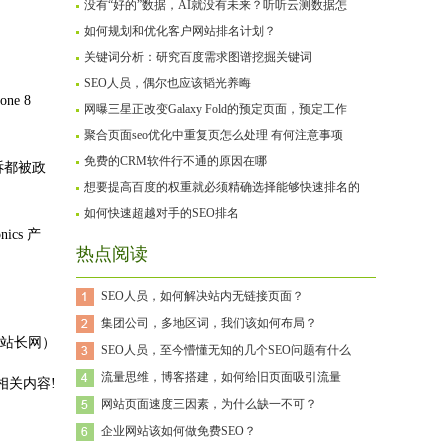
没有“好的”数据，AI就没有未来？听听云测数据怎
如何规划和优化客户网站排名计划？
关键词分析：研究百度需求图谱挖掘关键词
SEO人员，偶尔也应该韬光养晦
ne 8
网曝三星正改变Galaxy Fold的预定页面，预定工作
聚合页面seo优化中重复页怎么处理 有何注意事项
免费的CRM软件行不通的原因在哪
起诉都被政
想要提高百度的权重就必须精确选择能够快速排名的
如何快速超越对手的SEO排名
ics 产
热点阅读
SEO人员，如何解决站内无链接页面？
集团公司，多地区词，我们该如何布局？
站长网）
SEO人员，至今懵懂无知的几个SEO问题有什么
流量思维，博客搭建，如何给旧页面吸引流量
相关内容!
网站页面速度三因素，为什么缺一不可？
企业网站该如何做免费SEO？