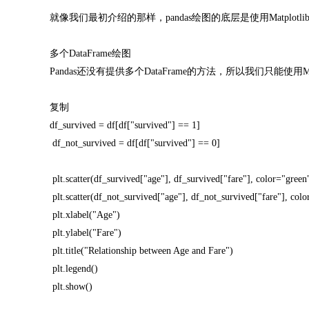
就像我们最初介绍的那样，pandas绘图的底层是使用Matplot
多个DataFrame绘图
Pandas还没有提供多个DataFrame的方法，所以我们只能使用Ma
复制
df_survived = df[df["survived"] == 1]
df_not_survived = df[df["survived"] == 0]
plt.scatter(df_survived["age"], df_survived["fare"], color="green
plt.scatter(df_not_survived["age"], df_not_survived["fare"], col
plt.xlabel("Age")
plt.ylabel("Fare")
plt.title("Relationship between Age and Fare")
plt.legend()
plt.show()