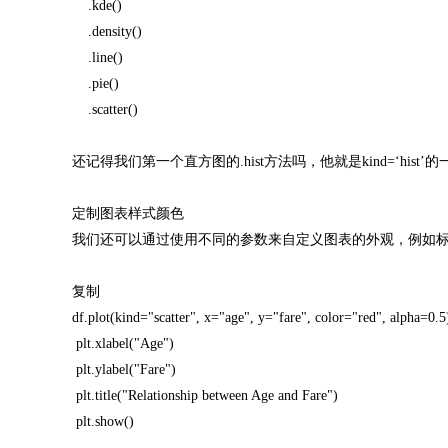
.kde()
.density()
.line()
.pie()
.scatter()
还记得我们第一个直方图的.hist方法吗，他就是kind=‘hist’
定制图表样式颜色
我们还可以通过使用不同的参数来自定义图表的外观，例如
复制
df.plot(kind="scatter", x="age", y="fare", color="red", alpha=0.5
plt.xlabel("Age")
plt.ylabel("Fare")
plt.title("Relationship between Age and Fare")
plt.show()