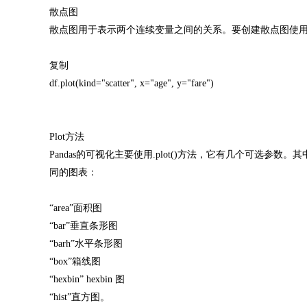
散点图
散点图用于表示两个连续变量之间的关系。要创建散点图使用 plot 方
复制
df.plot(kind="scatter", x="age", y="fare")
Plot方法
Pandas的可视化主要使用.plot()方法，它有几个可选参数
同的图表：
“area”面积图
“bar”垂直条形图
“barh”水平条形图
“box”箱线图
“hexbin” hexbin 图
“hist”直方图。