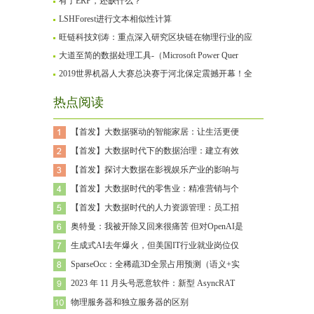
有了ERP，还缺什么？
LSHForest进行文本相似性计算
旺链科技刘涛：重点深入研究区块链在物理行业的应
大道至简的数据处理工具-（Microsoft Power Quer
2019世界机器人大赛总决赛于河北保定震撼开幕！全
热点阅读
【首发】大数据驱动的智能家居：让生活更便
【首发】大数据时代下的数据治理：建立有效
【首发】探讨大数据在影视娱乐产业的影响与
【首发】大数据时代的零售业：精准营销与个
【首发】大数据时代的人力资源管理：员工招
奥特曼：我被开除又回来很痛苦 但对OpenAI是
生成式AI去年爆火，但美国IT行业就业岗位仅
SparseOcc：全稀疏3D全景占用预测（语义+实
2023 年 11 月头号恶意软件：新型 AsyncRAT
物理服务器和独立服务器的区别