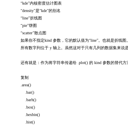
“kde”内核密度估计图表
“density”是“kde”的别名
“line”折线图
“pie”饼图
“scatter”散点图
如果你不指定kind 参数，它的默认值为“line”。也就是折线图
所有数字列位于 y 轴上。虽然这对于只有几列的数据集来
还有就是：作为将字符串传递给 .plot() 的 kind 参数的替
复制
.area()
.bar()
.barh()
.box()
.hexbin()
.hist()