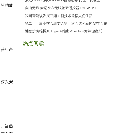
索尼OLED电视A9G/A8G价格公布 比上一代便宜
用的功能
自由无线 索尼发布无线蓝牙遥控器RMT-P1BT
我国智能锁发展回顾：新技术造福人们生活
第二十一届高交会组委会第一次会议和新闻发布会在
键盘护腕榻榻米 HyperX推出Wrist Rest海岸键盘托
热点阅读
主营生产
指纹头安
的。当然