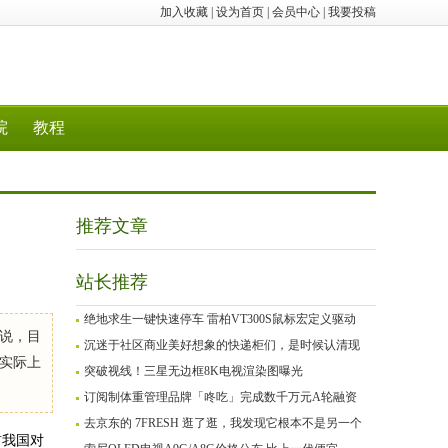
加入收藏
|
设为首页
|
会员中心
|
我要投稿
院
教程
推荐文章
站长推荐
绝地求生一键快速停车 雷柏VT300S鼠标宏定义驱动
说，目
沉迷于社区商业美好想象的快递柜们，是时候认清现
实际上
突破视线！三星无边框8K电视渲染图曝光
订阅制体重管理品牌「咚吃」完成数千万元A轮融资
去京东的 7FRESH 逛了逛，我发现它根本不是另一个
前我国对