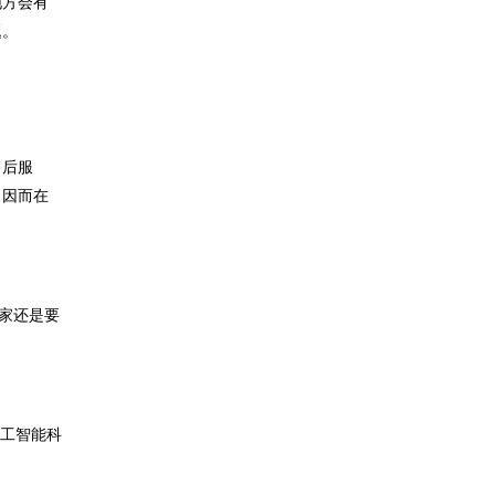
地方会有
题。
售后服
，因而在
家还是要
人工智能科