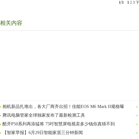
1
/
3
1
2
3
相关内容
相机新品扎堆出，各大厂商齐出招！佳能EOS M6 Mark II规格曝
腾讯电脑管家全球独家发布了最新检测工具
酷开P50系列再添猛将 75吋智慧屏电视卖多少钱你真猜不到
【智家早报】6月29日智能家居三分钟新闻